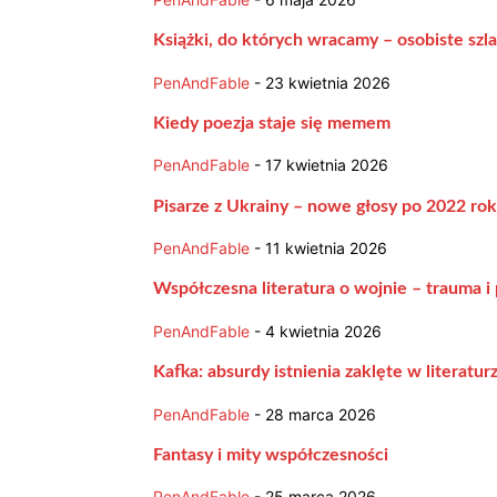
Książki, do których wracamy – osobiste szlak
PenAndFable
-
23 kwietnia 2026
Kiedy poezja staje się memem
PenAndFable
-
17 kwietnia 2026
Pisarze z Ukrainy – nowe głosy po 2022 ro
PenAndFable
-
11 kwietnia 2026
Współczesna literatura o wojnie – trauma i
PenAndFable
-
4 kwietnia 2026
Kafka: absurdy istnienia zaklęte w literatur
PenAndFable
-
28 marca 2026
Fantasy i mity współczesności
PenAndFable
-
25 marca 2026