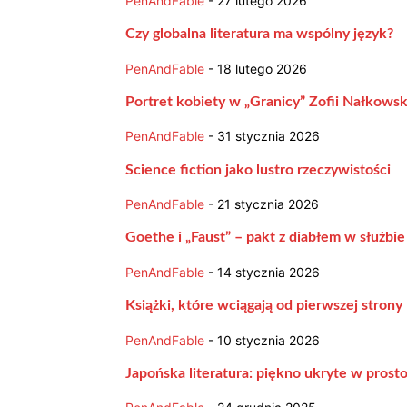
PenAndFable
-
27 lutego 2026
Czy globalna literatura ma wspólny język?
PenAndFable
-
18 lutego 2026
Portret kobiety w „Granicy” Zofii Nałkowsk
PenAndFable
-
31 stycznia 2026
Science fiction jako lustro rzeczywistości
PenAndFable
-
21 stycznia 2026
Goethe i „Faust” – pakt z diabłem w służbie 
PenAndFable
-
14 stycznia 2026
Książki, które wciągają od pierwszej strony
PenAndFable
-
10 stycznia 2026
Japońska literatura: piękno ukryte w prost