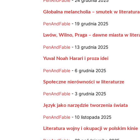
PenAndFable
-
24 grudnia 2025
Globalna melancholia – smutek w literatura
PenAndFable
-
19 grudnia 2025
Lwów, Wilno, Praga – dawne miasta w liter
PenAndFable
-
13 grudnia 2025
Yuval Noah Harari i proza idei
PenAndFable
-
6 grudnia 2025
Społeczne nierówności w literaturze
PenAndFable
-
3 grudnia 2025
Język jako narzędzie tworzenia świata
PenAndFable
-
10 listopada 2025
Literatura wojny i okupacji w polskim kinie