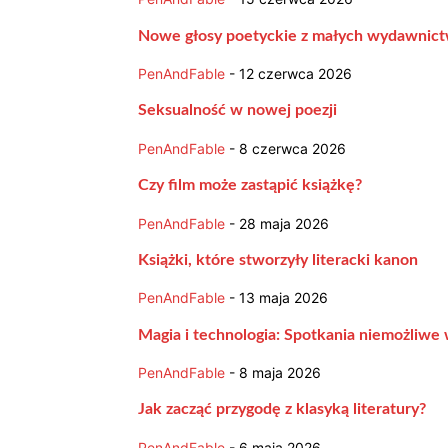
Nowe głosy poetyckie z małych wydawnic
PenAndFable
-
12 czerwca 2026
Seksualność w nowej poezji
PenAndFable
-
8 czerwca 2026
Czy film może zastąpić książkę?
PenAndFable
-
28 maja 2026
Książki, które stworzyły literacki kanon
PenAndFable
-
13 maja 2026
Magia i technologia: Spotkania niemożliwe
PenAndFable
-
8 maja 2026
Jak zacząć przygodę z klasyką literatury?
PenAndFable
-
6 maja 2026