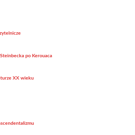
zytelnicze
 Steinbecka po Kerouaca
raturze XX wieku
nscendentalizmu