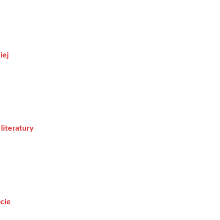
iej
literatury
ocie