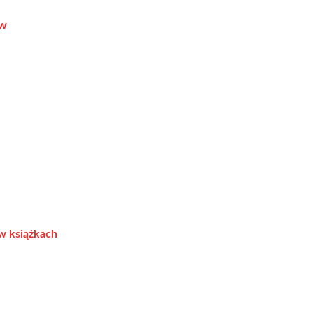
tw
 w książkach