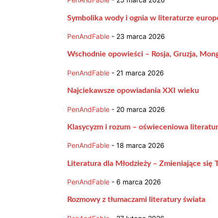
Symbolika wody i ognia w literaturze europe
PenAndFable
-
23 marca 2026
Wschodnie opowieści – Rosja, Gruzja, Mong
PenAndFable
-
21 marca 2026
Najciekawsze opowiadania XXI wieku
PenAndFable
-
20 marca 2026
Klasycyzm i rozum – oświeceniowa literatur
PenAndFable
-
18 marca 2026
Literatura dla Młodzieży – Zmieniające się T
PenAndFable
-
6 marca 2026
Rozmowy z tłumaczami literatury świata