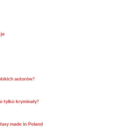
cje
olskich autorów?
o tylko kryminały?
ntasy made in Poland