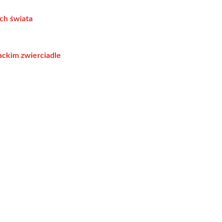
ch świata
ackim zwierciadle