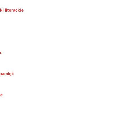
i literackie
ku
 pamięć
ze