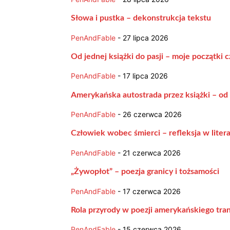
Słowa i pustka – dekonstrukcja tekstu
PenAndFable
-
27 lipca 2026
Od jednej książki do pasji – moje początki c
PenAndFable
-
17 lipca 2026
Amerykańska autostrada przez książki – od
PenAndFable
-
26 czerwca 2026
Człowiek wobec śmierci – refleksja w lite
PenAndFable
-
21 czerwca 2026
„Żywopłot” – poezja granicy i tożsamości
PenAndFable
-
17 czerwca 2026
Rola przyrody w poezji amerykańskiego tra
PenAndFable
-
15 czerwca 2026