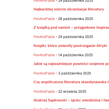
PenAndFable
-
29 października 2025
Najbardziej wierne ekranizacje literatury
PenAndFable
-
28 października 2025
Z książką pod namiot – przygodowe inspira
PenAndFable
-
24 października 2025
Książki, które zmieniły postrzeganie Afryki
PenAndFable
-
14 października 2025
Jakie są najważniejsze powieści wojenne p
PenAndFable
-
3 października 2025
Czy współczesna literatura skandynawska t
PenAndFable
-
22 września 2025
Andrzej Sapkowski – ojciec wiedźmina i fa