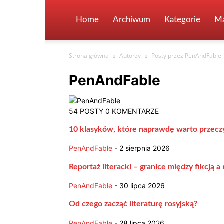
Home
Archiwum
Kategorie
Ma
Strona główna
Autorzy
Posty przez PenAndFable
PenAndFable
54 POSTY
0 KOMENTARZE
10 klasyków, które naprawdę warto przecz
PenAndFable
-
2 sierpnia 2026
Reportaż literacki – granice między fikcją a
PenAndFable
-
30 lipca 2026
Od czego zacząć literaturę rosyjską?
PenAndFable
-
28 lipca 2026