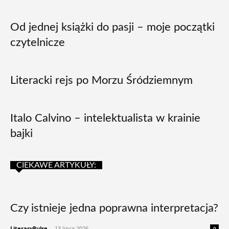
Od jednej książki do pasji – moje początki
czytelnicze
Literacki rejs po Morzu Śródziemnym
Italo Calvino – intelektualista w krainie
bajki
CIEKAWE ARTYKUŁY:
Czy istnieje jedna poprawna interpretacja?
LiteraryPulse
-
13 lipca 2026
0