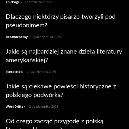
EpicPage
-
3 października 2025
Dlaczego niektórzy pisarze tworzyli pod
pseudonimem?
ReadAlchemy
-
3 października 2025
Jakie są najbardziej znane dzieła literatury
amerykańskiej?
literatttek
-
2 października 2025
Jakie są ciekawe powieści historyczne z
polskiego podwórka?
WordDrifter
-
2 października 2025
Od czego zacząć przygodę z polską