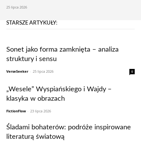
25 lipca 2026
STARSZE ARTYKUŁY:
Sonet jako forma zamknięta – analiza
struktury i sensu
VerseSeeker
-
25 lipca 2026
0
„Wesele” Wyspiańskiego i Wajdy –
klasyka w obrazach
FictionFlow
-
23 lipca 2026
Śladami bohaterów: podróże inspirowane
literaturą światową