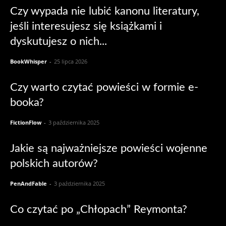
Czy wypada nie lubić kanonu literatury,
jeśli interesujesz się książkami i
dyskutujesz o nich...
BookWhisper
-
25 lipca 2026
Czy warto czytać powieści w formie e-
booka?
FictionFlow
-
3 października 2025
Jakie są najważniejsze powieści wojenne
polskich autorów?
PenAndFable
-
3 października 2025
Co czytać po „Chłopach” Reymonta?