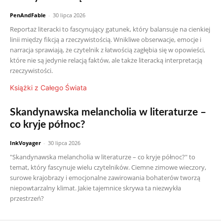
PenAndFable
-
30 lipca 2026
Reportaż literacki to fascynujący gatunek, który balansuje na cienkiej
linii między fikcją a rzeczywistością. Wnikliwe obserwacje, emocje i
narracja sprawiają, że czytelnik z łatwością zagłębia się w opowieści,
które nie są jedynie relacją faktów, ale także literacką interpretacją
rzeczywistości.
Książki z Całego Świata
Skandynawska melancholia w literaturze –
co kryje północ?
InkVoyager
-
30 lipca 2026
"Skandynawska melancholia w literaturze – co kryje północ?" to
temat, który fascynuje wielu czytelników. Ciemne zimowe wieczory,
surowe krajobrazy i emocjonalne zawirowania bohaterów tworzą
niepowtarzalny klimat. Jakie tajemnice skrywa ta niezwykła
przestrzeń?