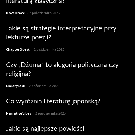
literaturą klasyczną?
NovelTrace
-
2 października 2025
Jakie są strategie interpretacyjne przy
lekturze poezji?
ChapterQuest
-
2 października 2025
Czy „Dżuma” to alegoria polityczna czy
religijna?
LibrarySoul
-
2 października 2025
Co wyróżnia literaturę japońską?
NarrativeVibes
-
2 października 2025
Jakie są najlepsze powieści