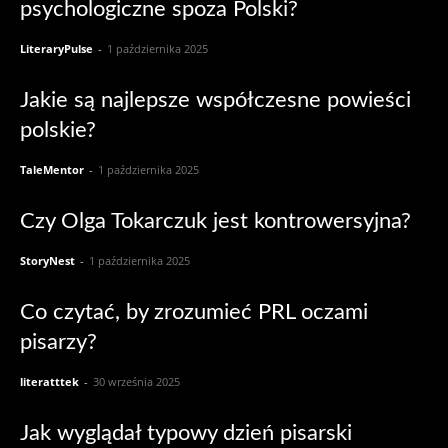
psychologiczne spoza Polski?
LiteraryPulse
-
1 października 2025
Jakie są najlepsze współczesne powieści
polskie?
TaleMentor
-
1 października 2025
Czy Olga Tokarczuk jest kontrowersyjna?
StoryNest
-
1 października 2025
Co czytać, by zrozumieć PRL oczami
pisarzy?
literatttek
-
30 września 2025
Jak wyglądał typowy dzień pisarski