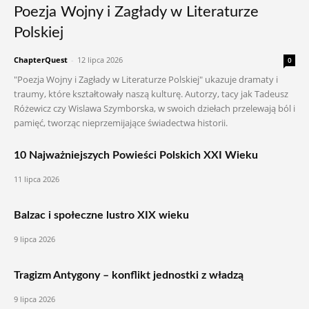
Poezja Wojny i Zagłady w Literaturze
Polskiej
ChapterQuest
-
12 lipca 2026
0
"Poezja Wojny i Zagłady w Literaturze Polskiej" ukazuje dramaty i
traumy, które kształtowały naszą kulturę. Autorzy, tacy jak Tadeusz
Różewicz czy Wislawa Szymborska, w swoich dziełach przelewają ból i
pamięć, tworząc nieprzemijające świadectwa historii.
10 Najważniejszych Powieści Polskich XXI Wieku
11 lipca 2026
Balzac i społeczne lustro XIX wieku
9 lipca 2026
Tragizm Antygony – konflikt jednostki z władzą
9 lipca 2026