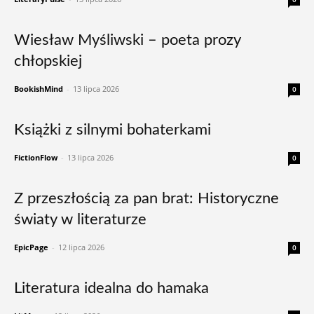
Wiesław Myśliwski – poeta prozy
chłopskiej
BookishMind
-
13 lipca 2026
0
Książki z silnymi bohaterkami
FictionFlow
-
13 lipca 2026
0
Z przeszłością za pan brat: Historyczne
światy w literaturze
EpicPage
-
12 lipca 2026
0
Literatura idealna do hamaka