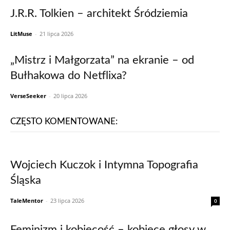
J.R.R. Tolkien – architekt Śródziemia
LitMuse
-
21 lipca 2026
„Mistrz i Małgorzata” na ekranie – od
Bułhakowa do Netflixa?
VerseSeeker
-
20 lipca 2026
CZĘSTO KOMENTOWANE:
Wojciech Kuczok i Intymna Topografia
Śląska
TaleMentor
-
23 lipca 2026
0
Feminizm i kobiecość – kobiece głosy w