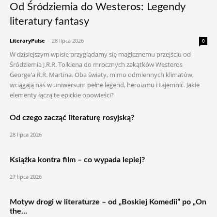
Od Śródziemia do Westeros: Legendy
literatury fantasy
LiteraryPulse
-
28 lipca 2026
0
W dzisiejszym wpisie przyglądamy się magicznemu przejściu od
Śródziemia J.R.R. Tolkiena do mrocznych zakątków Westeros
George'a R.R. Martina. Oba światy, mimo odmiennych klimatów,
wciągają nas w uniwersum pełne legend, heroizmu i tajemnic. Jakie
elementy łączą te epickie opowieści?
Od czego zacząć literaturę rosyjską?
28 lipca 2026
Książka kontra film – co wypada lepiej?
27 lipca 2026
Motyw drogi w literaturze – od „Boskiej Komedii” po „On
the...