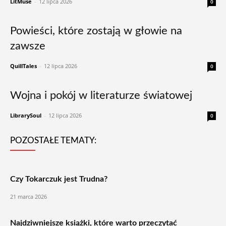
LitMuse
-
12 lipca 2026
0
Powieści, które zostają w głowie na
zawsze
QuillTales
-
12 lipca 2026
0
Wojna i pokój w literaturze światowej
LibrarySoul
-
12 lipca 2026
0
POZOSTAŁE TEMATY:
Czy Tokarczuk jest Trudna?
21 marca 2026
Najdziwniejsze książki, które warto przeczytać