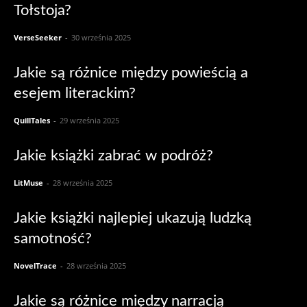
Tołstoja?
VerseSeeker
-
30 września 2025
Jakie są różnice między powieścią a
esejem literackim?
QuillTales
-
29 września 2025
Jakie książki zabrać w podróż?
LitMuse
-
28 września 2025
Jakie książki najlepiej ukazują ludzką
samotność?
NovelTrace
-
28 września 2025
Jakie są różnice między narracją