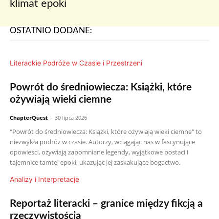
klimat epoki
OSTATNIO DODANE:
Literackie Podróże w Czasie i Przestrzeni
Powrót do średniowiecza: Książki, które
ożywiają wieki ciemne
ChapterQuest
-
30 lipca 2026
"Powrót do średniowiecza: Książki, które ożywiają wieki ciemne" to
niezwykła podróż w czasie. Autorzy, wciągając nas w fascynujące
opowieści, ożywiają zapomniane legendy, wyjątkowe postaci i
tajemnice tamtej epoki, ukazując jej zaskakujące bogactwo.
Analizy i Interpretacje
Reportaż literacki – granice między fikcją a
rzeczywistością