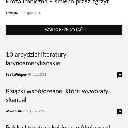
Proza ironiczna – śmiech przez zgrzyt
LitMuse
-
18 lipca 2026
WARTO PRZECZYTAĆ:
10 arcydzieł literatury
latynoamerykańskiej
BookWhisper
18 lipca 2026
0
Książki współczesne, które wywołały
skandal
WordDrifter
18 lipca 2026
0
Polska literatura kobieca w filmie – od