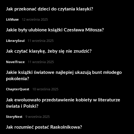
Jak przekonać dzieci do czytania klasyki?
LitMuse
-
12 września 2025
Jakie były ulubione książki Czesława Miłosza?
LibrarySoul
-
11 września 2025
Jak czytać klasykę, żeby się nie znudzić?
NovelTrace
-
11 września 2025
Jakie książki światowe najlepiej ukazują bunt młodego
pokolenia?
ChapterQuest
-
10 września 2025
Jak ewoluowało przedstawienie kobiety w literaturze
świata i Polski?
StoryNest
-
9 września 2025
Jak rozumieć postać Raskolnikowa?