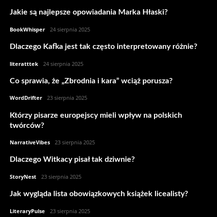
Jakie są najlepsze opowiadania Marka Hłaski?
BookWhisper
-
24 sierpnia 2025
Dlaczego Kafka jest tak często interpretowany różnie?
literatttek
-
24 sierpnia 2025
Co sprawia, że „Zbrodnia i kara” wciąż porusza?
WordDrifter
-
23 sierpnia 2025
Którzy pisarze europejscy mieli wpływ na polskich
twórców?
NarrativeVibes
-
23 sierpnia 2025
Dlaczego Witkacy pisał tak dziwnie?
StoryNest
-
23 sierpnia 2025
Jak wygląda lista obowiązkowych książek licealisty?
LiteraryPulse
-
23 sierpnia 2025