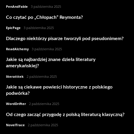
PenAndFable
-
3 października 2025
Co czytać po „Chłopach” Reymonta?
EpicPage
-
3 października 2025
Dlaczego niektórzy pisarze tworzyli pod pseudonimem?
ReadAlchemy
-
3 października 2025
Jakie są najbardziej znane dzieła literatury
amerykańskiej?
literatttek
-
2 października 2025
Jakie są ciekawe powieści historyczne z polskiego
podwórka?
WordDrifter
-
2 października 2025
Od czego zacząć przygodę z polską literaturą klasyczną?
NovelTrace
-
2 października 2025