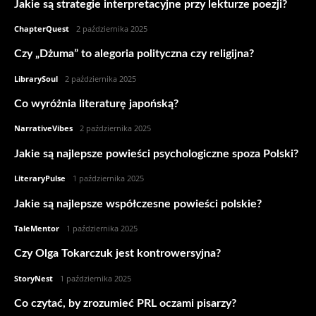
Jakie są strategie interpretacyjne przy lekturze poezji?
ChapterQuest
-
2 października 2025
Czy „Dżuma” to alegoria polityczna czy religijna?
LibrarySoul
-
2 października 2025
Co wyróżnia literaturę japońską?
NarrativeVibes
-
2 października 2025
Jakie są najlepsze powieści psychologiczne spoza Polski?
LiteraryPulse
-
1 października 2025
Jakie są najlepsze współczesne powieści polskie?
TaleMentor
-
1 października 2025
Czy Olga Tokarczuk jest kontrowersyjna?
StoryNest
-
1 października 2025
Co czytać, by zrozumieć PRL oczami pisarzy?