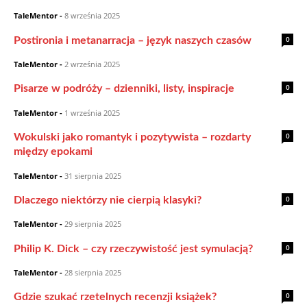
TaleMentor
-
8 września 2025
0
Postironia i metanarracja – język naszych czasów
TaleMentor
-
2 września 2025
0
Pisarze w podróży – dzienniki, listy, inspiracje
TaleMentor
-
1 września 2025
0
Wokulski jako romantyk i pozytywista – rozdarty
między epokami
TaleMentor
-
31 sierpnia 2025
0
Dlaczego niektórzy nie cierpią klasyki?
TaleMentor
-
29 sierpnia 2025
0
Philip K. Dick – czy rzeczywistość jest symulacją?
TaleMentor
-
28 sierpnia 2025
0
Gdzie szukać rzetelnych recenzji książek?