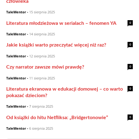
człowieka
TaleMentor
-
15 sierpnia 2025
0
Literatura młodzieżowa w serialach – fenomen YA
TaleMentor
-
14 sierpnia 2025
0
Jakie książki warto przeczytać więcej niż raz?
TaleMentor
-
12 sierpnia 2025
0
Czy narrator zawsze mówi prawdę?
TaleMentor
-
11 sierpnia 2025
0
Literatura ekranowa w edukacji domowej – co warto
pokazać dzieciom?
TaleMentor
-
7 sierpnia 2025
0
Od książki do hitu Netfliksa: „Bridgertonowie”
TaleMentor
-
6 sierpnia 2025