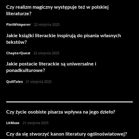
Czy realizm magiczny występuje też w polskiej
literaturze?
PlotWhisperer
-
22 sierpnia 2025
Jakie książki literackie inspirują do pisania własnych
tekstów?
ChapterQuest
-
22 sierpnia 2025
Jakie postacie literackie są uniwersalne i
ponadkulturowe?
QuillTales
-
21 sierpnia 2025
INNE WPISY:
Czy życie osobiste pisarza wpływa na jego dzieło?
LitMuse
-
21 sierpnia 2025
Czy da się stworzyć kanon literatury ogólnoświatowej?