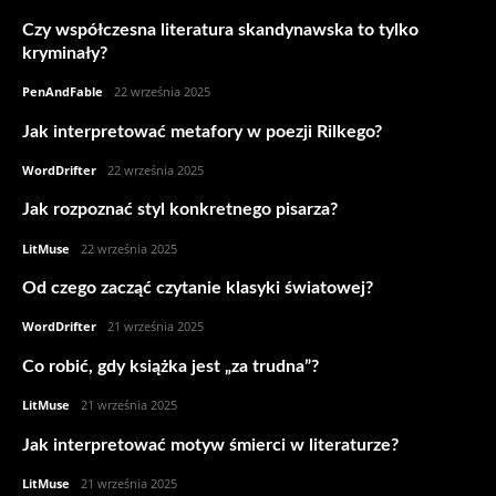
Czy współczesna literatura skandynawska to tylko
kryminały?
PenAndFable
-
22 września 2025
Jak interpretować metafory w poezji Rilkego?
WordDrifter
-
22 września 2025
Jak rozpoznać styl konkretnego pisarza?
LitMuse
-
22 września 2025
Od czego zacząć czytanie klasyki światowej?
WordDrifter
-
21 września 2025
Co robić, gdy książka jest „za trudna”?
LitMuse
-
21 września 2025
Jak interpretować motyw śmierci w literaturze?
LitMuse
-
21 września 2025