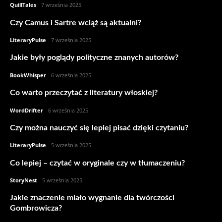
QuillTales
-
7 września 2025
Czy Camus i Sartre wciąż są aktualni?
LiteraryPulse
-
7 września 2025
Jakie były poglądy polityczne znanych autorów?
BookWhisper
-
6 września 2025
Co warto przeczytać z literatury włoskiej?
WordDrifter
-
6 września 2025
Czy można nauczyć się lepiej pisać dzięki czytaniu?
LiteraryPulse
-
5 września 2025
Co lepiej – czytać w oryginale czy w tłumaczeniu?
StoryNest
-
5 września 2025
Jakie znaczenie miało wygnanie dla twórczości
Gombrowicza?