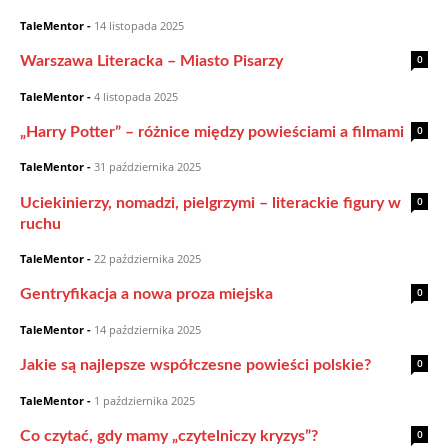
TaleMentor
-
14 listopada 2025
0
Warszawa Literacka – Miasto Pisarzy
TaleMentor
-
4 listopada 2025
0
„Harry Potter” – różnice między powieściami a filmami
TaleMentor
-
31 października 2025
0
Uciekinierzy, nomadzi, pielgrzymi – literackie figury w
ruchu
TaleMentor
-
22 października 2025
0
Gentryfikacja a nowa proza miejska
TaleMentor
-
14 października 2025
0
Jakie są najlepsze współczesne powieści polskie?
TaleMentor
-
1 października 2025
0
Co czytać, gdy mamy „czytelniczy kryzys”?