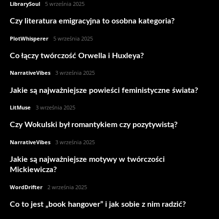
LibrarySoul
-
5 września 2025
Czy literatura emigracyjna to osobna kategoria?
PlotWhisperer
-
5 września 2025
Co łączy twórczość Orwella i Huxleya?
NarrativeVibes
-
3 września 2025
Jakie są najważniejsze powieści feministyczne świata?
LitMuse
-
3 września 2025
Czy Wokulski był romantykiem czy pozytywistą?
NarrativeVibes
-
3 września 2025
Jakie są najważniejsze motywy w twórczości
Mickiewicza?
WordDrifter
-
2 września 2025
Co to jest „book hangover” i jak sobie z nim radzić?