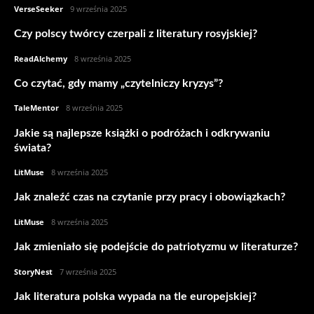
VerseSeeker
-
9 września 2025
Czy polscy twórcy czerpali z literatury rosyjskiej?
ReadAlchemy
-
8 września 2025
Co czytać, gdy mamy „czytelniczy kryzys”?
TaleMentor
-
8 września 2025
Jakie są najlepsze książki o podróżach i odkrywaniu
świata?
LitMuse
-
8 września 2025
Jak znaleźć czas na czytanie przy pracy i obowiązkach?
LitMuse
-
8 września 2025
Jak zmieniało się podejście do patriotyzmu w literaturze?
StoryNest
-
7 września 2025
Jak literatura polska wypada na tle europejskiej?