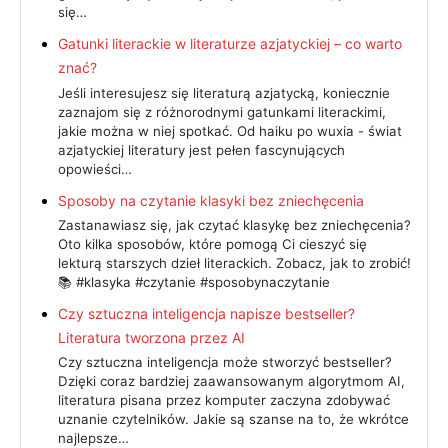
się…
Gatunki literackie w literaturze azjatyckiej – co warto
znać?
Jeśli interesujesz się literaturą azjatycką, koniecznie
zaznajom się z różnorodnymi gatunkami literackimi,
jakie można w niej spotkać. Od haiku po wuxia - świat
azjatyckiej literatury jest pełen fascynujących
opowieści…
Sposoby na czytanie klasyki bez zniechęcenia
Zastanawiasz się, jak czytać klasykę bez zniechęcenia?
Oto kilka sposobów, które pomogą Ci cieszyć się
lekturą starszych dzieł literackich. Zobacz, jak to zrobić!
📚 #klasyka #czytanie #sposobynaczytanie
Czy sztuczna inteligencja napisze bestseller?
Literatura tworzona przez AI
Czy sztuczna inteligencja może stworzyć bestseller?
Dzięki coraz bardziej zaawansowanym algorytmom AI,
literatura pisana przez komputer zaczyna zdobywać
uznanie czytelników. Jakie są szanse na to, że wkrótce
najlepsze…