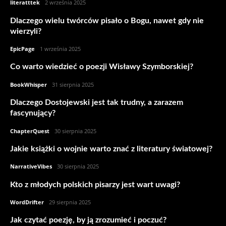
literatttek
-
2 września 2025
Dlaczego wielu twórców pisało o Bogu, nawet gdy nie
wierzyli?
EpicPage
-
1 września 2025
Co warto wiedzieć o poezji Wisławy Szymborskiej?
BookWhisper
-
31 sierpnia 2025
Dlaczego Dostojewski jest tak trudny, a zarazem
fascynujący?
ChapterQuest
-
30 sierpnia 2025
Jakie książki o wojnie warto znać z literatury światowej?
NarrativeVibes
-
30 sierpnia 2025
Kto z młodych polskich pisarzy jest wart uwagi?
WordDrifter
-
29 sierpnia 2025
Jak czytać poezję, by ją zrozumieć i poczuć?