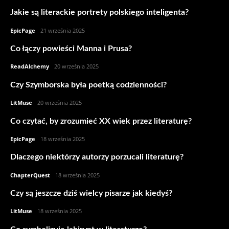
Jakie są literackie portrety polskiego inteligenta?
EpicPage
-
21 września 2025
Co łączy powieści Manna i Prusa?
ReadAlchemy
-
20 września 2025
Czy Szymborska była poetką codzienności?
LitMuse
-
20 września 2025
Co czytać, by zrozumieć XX wiek przez literaturę?
EpicPage
-
18 września 2025
Dlaczego niektórzy autorzy porzucali literaturę?
ChapterQuest
-
18 września 2025
Czy są jeszcze dziś wielcy pisarze jak kiedyś?
LitMuse
-
18 września 2025