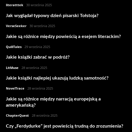
literatttek
-
30 września 2025
Jak wyglądał typowy dzień pisarski Tołstoja?
VerseSeeker
-
30 września 2025
Jakie są różnice między powieścią a esejem literackim?
QuillTales
-
29 września 2025
Jakie książki zabrać w podróż?
LitMuse
-
28 września 2025
Jakie książki najlepiej ukazują ludzką samotność?
NovelTrace
-
28 września 2025
Jakie są różnice między narracją europejską a
amerykańską?
ChapterQuest
-
28 września 2025
Czy „Ferdydurke” jest powieścią trudną do zrozumienia?