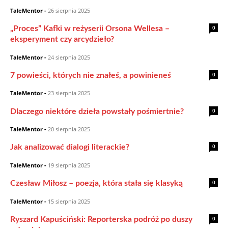
TaleMentor
-
26 sierpnia 2025
0
„Proces” Kafki w reżyserii Orsona Wellesa –
eksperyment czy arcydzieło?
TaleMentor
-
24 sierpnia 2025
0
7 powieści, których nie znałeś, a powinieneś
TaleMentor
-
23 sierpnia 2025
0
Dlaczego niektóre dzieła powstały pośmiertnie?
TaleMentor
-
20 sierpnia 2025
0
Jak analizować dialogi literackie?
TaleMentor
-
19 sierpnia 2025
0
Czesław Miłosz – poezja, która stała się klasyką
TaleMentor
-
15 sierpnia 2025
0
Ryszard Kapuściński: Reporterska podróż po duszy