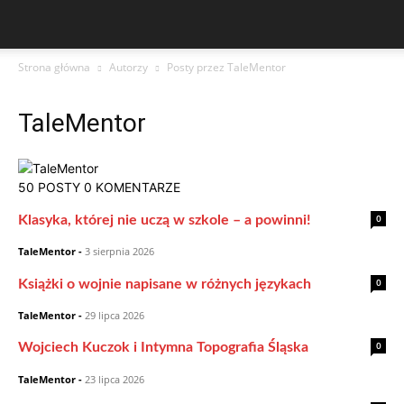
Strona główna
Autorzy
Posty przez TaleMentor
TaleMentor
50 POSTY
0 KOMENTARZE
0
Klasyka, której nie uczą w szkole – a powinni!
TaleMentor
-
3 sierpnia 2026
0
Książki o wojnie napisane w różnych językach
TaleMentor
-
29 lipca 2026
0
Wojciech Kuczok i Intymna Topografia Śląska
TaleMentor
-
23 lipca 2026