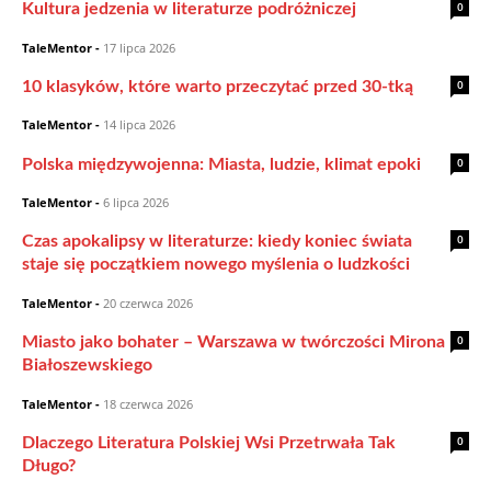
0
Kultura jedzenia w literaturze podróżniczej
TaleMentor
-
17 lipca 2026
0
10 klasyków, które warto przeczytać przed 30-tką
TaleMentor
-
14 lipca 2026
0
Polska międzywojenna: Miasta, ludzie, klimat epoki
TaleMentor
-
6 lipca 2026
0
Czas apokalipsy w literaturze: kiedy koniec świata
staje się początkiem nowego myślenia o ludzkości
TaleMentor
-
20 czerwca 2026
0
Miasto jako bohater – Warszawa w twórczości Mirona
Białoszewskiego
TaleMentor
-
18 czerwca 2026
0
Dlaczego Literatura Polskiej Wsi Przetrwała Tak
Długo?