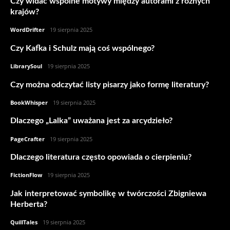
Czy widać wspólne motywy między autorami z różnych
krajów?
WordDrifter
-
19 sierpnia 2025
Czy Kafka i Schulz mają coś wspólnego?
LibrarySoul
-
19 sierpnia 2025
Czy można odczytać listy pisarzy jako formę literatury?
BookWhisper
-
19 sierpnia 2025
Dlaczego „Lalka” uważana jest za arcydzieło?
PageCrafter
-
19 sierpnia 2025
Dlaczego literatura często opowiada o cierpieniu?
FictionFlow
-
19 sierpnia 2025
Jak interpretować symbolikę w twórczości Zbigniewa
Herberta?
QuillTales
-
19 sierpnia 2025