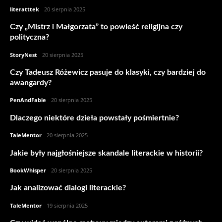
literatttek
-
20 sierpnia 2025
Czy „Mistrz i Małgorzata” to powieść religijna czy
polityczna?
StoryNest
-
20 sierpnia 2025
Czy Tadeusz Różewicz pasuje do klasyki, czy bardziej do
awangardy?
PenAndFable
-
20 sierpnia 2025
Dlaczego niektóre dzieła powstały pośmiertnie?
TaleMentor
-
20 sierpnia 2025
Jakie były najgłośniejsze skandale literackie w historii?
BookWhisper
-
20 sierpnia 2025
Jak analizować dialogi literackie?
TaleMentor
-
19 sierpnia 2025