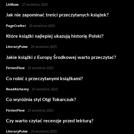
LitMuse
-
27 września 2025
Jak nie zapominać treści przeczytanych książek?
PageCrafter
-
26 września 2025
Które książki najlepiej ukazują historię Polski?
LiteraryPulse
-
26 września 2025
Jakie książki z Europy Środkowej warto przeczytać?
FictionFlow
-
25 września 2025
Co robić z przeczytanymi książkami?
ReadAlchemy
-
25 września 2025
Co wyróżnia styl Olgi Tokarczuk?
FictionFlow
-
25 września 2025
Czy warto czytać recenzje przed lekturą?
LiteraryPulse
-
25 września 2025