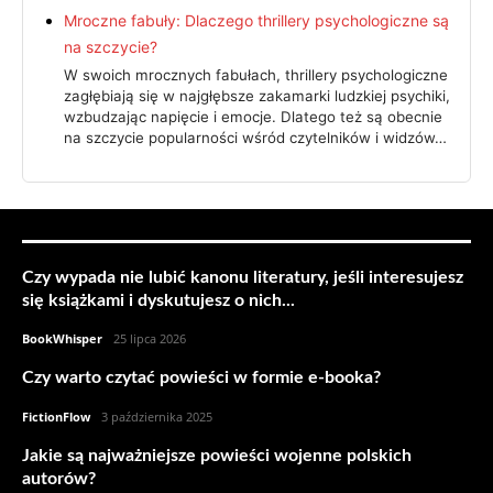
Mroczne fabuły: Dlaczego thrillery psychologiczne są
na szczycie?
W swoich mrocznych fabułach, thrillery psychologiczne
zagłębiają się w najgłębsze zakamarki ludzkiej psychiki,
wzbudzając napięcie i emocje. Dlatego też są obecnie
na szczycie popularności wśród czytelników i widzów…
POLECAMY:
Czy wypada nie lubić kanonu literatury, jeśli interesujesz
się książkami i dyskutujesz o nich...
BookWhisper
-
25 lipca 2026
Czy warto czytać powieści w formie e-booka?
FictionFlow
-
3 października 2025
Jakie są najważniejsze powieści wojenne polskich
autorów?