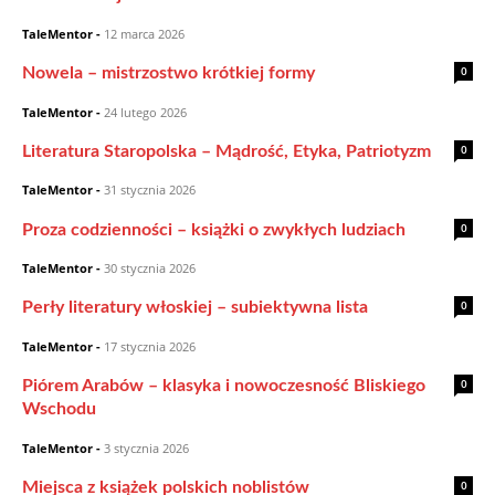
TaleMentor
-
12 marca 2026
0
Nowela – mistrzostwo krótkiej formy
TaleMentor
-
24 lutego 2026
0
Literatura Staropolska – Mądrość, Etyka, Patriotyzm
TaleMentor
-
31 stycznia 2026
0
Proza codzienności – książki o zwykłych ludziach
TaleMentor
-
30 stycznia 2026
0
Perły literatury włoskiej – subiektywna lista
TaleMentor
-
17 stycznia 2026
0
Piórem Arabów – klasyka i nowoczesność Bliskiego
Wschodu
TaleMentor
-
3 stycznia 2026
0
Miejsca z książek polskich noblistów