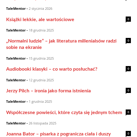
TaleMentor
-
2 stycznia 2026
0
Książki lekkie, ale wartościowe
TaleMentor
-
18 grudnia 2025
0
„Normalni ludzie” – jak literatura millenialsów radzi
sobie na ekranie
TaleMentor
-
15 grudnia 2025
0
Audiobooki klasyki – co warto posłuchać?
TaleMentor
-
12 grudnia 2025
0
Jerzy Pilch – ironia jako forma istnienia
TaleMentor
-
1 grudnia 2025
0
Współczesne powieści, które czyta się jednym tchem
TaleMentor
-
26 listopada 2025
0
Joanna Bator – pisarka z pogranicza ciała i duszy