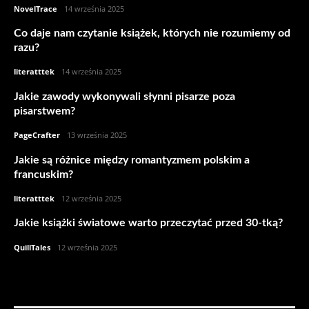
NovelTrace
-
14 września 2025
Co daje nam czytanie książek, których nie rozumiemy od
razu?
literatttek
-
14 września 2025
Jakie zawody wykonywali słynni pisarze poza
pisarstwem?
PageCrafter
-
13 września 2025
Jakie są różnice między romantyzmem polskim a
francuskim?
literatttek
-
12 września 2025
Jakie książki światowe warto przeczytać przed 30-tką?
QuillTales
-
12 września 2025
ARTYKUŁY: