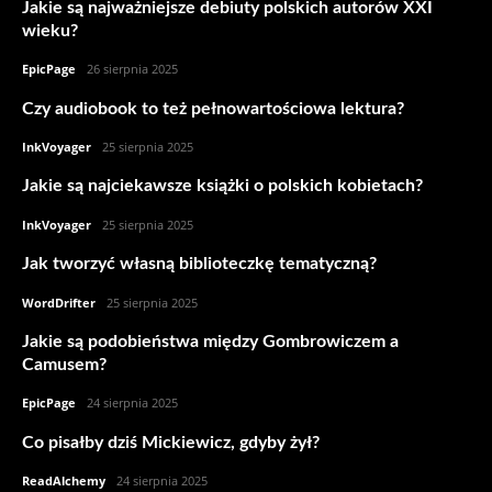
Jakie są najważniejsze debiuty polskich autorów XXI
wieku?
EpicPage
-
26 sierpnia 2025
Czy audiobook to też pełnowartościowa lektura?
InkVoyager
-
25 sierpnia 2025
Jakie są najciekawsze książki o polskich kobietach?
InkVoyager
-
25 sierpnia 2025
Jak tworzyć własną biblioteczkę tematyczną?
WordDrifter
-
25 sierpnia 2025
Jakie są podobieństwa między Gombrowiczem a
Camusem?
EpicPage
-
24 sierpnia 2025
Co pisałby dziś Mickiewicz, gdyby żył?
ReadAlchemy
-
24 sierpnia 2025