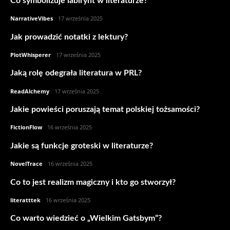
Co symbolizuje labirynt w literaturze?
NarrativeVibes
-
17 września 2025
Jak prowadzić notatki z lektury?
PlotWhisperer
-
17 września 2025
Jaką rolę odegrała literatura w PRL?
ReadAlchemy
-
17 września 2025
Jakie powieści poruszają temat polskiej tożsamości?
FictionFlow
-
16 września 2025
Jakie są funkcje groteski w literaturze?
NovelTrace
-
16 września 2025
Co to jest realizm magiczny i kto go stworzył?
literatttek
-
16 września 2025
Co warto wiedzieć o „Wielkim Gatsbym”?