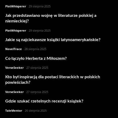
PlotWhisperer
-
29 sierpnia 2025
Jak przedstawiano wojnę w literaturze polskiej a
niemieckiej?
PlotWhisperer
-
29 sierpnia 2025
Jakie są najciekawsze książki latynoamerykańskie?
NovelTrace
-
28 sierpnia 2025
Co łączyło Herberta z Miłoszem?
VerseSeeker
-
27 sierpnia 2025
Kto był inspiracją dla postaci literackich w polskich
powieściach?
VerseSeeker
-
27 sierpnia 2025
Gdzie szukać rzetelnych recenzji książek?
TaleMentor
-
26 sierpnia 2025