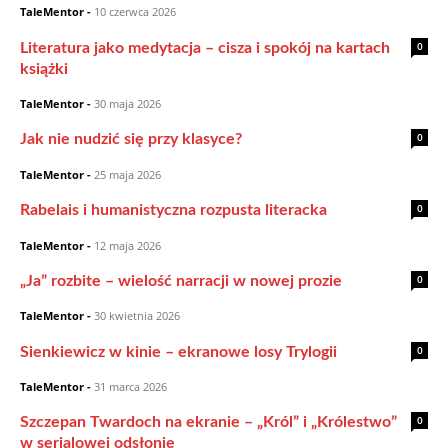
TaleMentor
-
10 czerwca 2026
0
Literatura jako medytacja – cisza i spokój na kartach
książki
TaleMentor
-
30 maja 2026
0
Jak nie nudzić się przy klasyce?
TaleMentor
-
25 maja 2026
0
Rabelais i humanistyczna rozpusta literacka
TaleMentor
-
12 maja 2026
0
„Ja” rozbite – wielość narracji w nowej prozie
TaleMentor
-
30 kwietnia 2026
0
Sienkiewicz w kinie – ekranowe losy Trylogii
TaleMentor
-
31 marca 2026
0
Szczepan Twardoch na ekranie – „Król” i „Królestwo”
w serialowej odsłonie